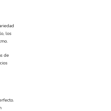
ariedad
o, los
tmo.
as de
cios
rfecto.
n