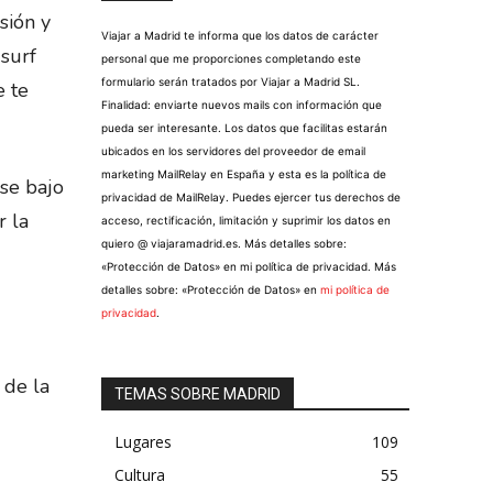
sión y
Viajar a Madrid te informa que los datos de carácter
 surf
personal que me proporciones completando este
formulario serán tratados por Viajar a Madrid SL.
e te
Finalidad: enviarte nuevos mails con información que
pueda ser interesante. Los datos que facilitas estarán
ubicados en los servidores del proveedor de email
marketing MailRelay en España y esta es la política de
se bajo
privacidad de MailRelay. Puedes ejercer tus derechos de
r la
acceso, rectificación, limitación y suprimir los datos en
quiero @ viajaramadrid.es. Más detalles sobre:
«Protección de Datos» en mi política de privacidad. Más
detalles sobre: «Protección de Datos» en
mi política de
privacidad
.
 de la
TEMAS SOBRE MADRID
Lugares
109
Cultura
55