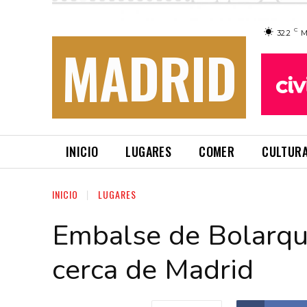
C
32.2
M
MADRID
INICIO
LUGARES
COMER
CULTUR
INICIO
LUGARES
Embalse de Bolarque
cerca de Madrid