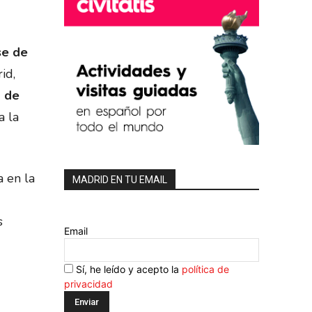
e de
id,
a de
a la
a en la
MADRID EN TU EMAIL
s
Email
Sí, he leído y acepto la
política de
privacidad