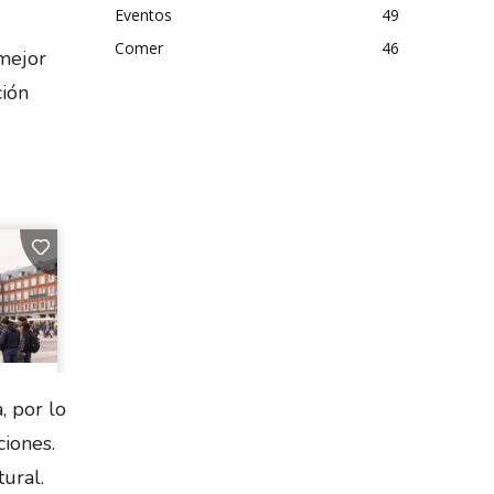
Eventos
49
Comer
46
mejor
ción
, por lo
iones.
ural.