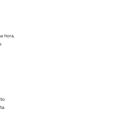
a hora,
s
sto
ta.