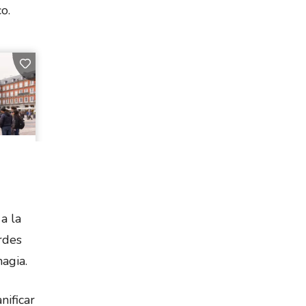
o.
a la
rdes
magia.
nificar