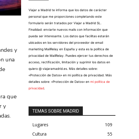
Viajar a Madrid te informa que los datos de carácter
personal que me proporciones completando este
formulario serán tratados por Viajar a Madrid SL.
Finalidad: enviarte nuevos mails con información que
pueda ser interesante. Los datos que facilitas estarán
ubicados en los servidores del proveedor de email
andes y
marketing MailRelay en España y esta es la política de
privacidad de MailRelay. Puedes ejercer tus derechos de
on una
acceso, rectificación, limitación y suprimir los datos en
de
quiero @ viajaramadrid.es. Más detalles sobre:
«Protección de Datos» en mi política de privacidad. Más
detalles sobre: «Protección de Datos» en
mi política de
privacidad
.
bra que
r y
TEMAS SOBRE MADRID
adas.
Lugares
109
Cultura
55