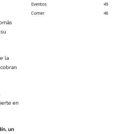
Eventos
49
Comer
46
Tomàs
 su
e la
 cobran
l
ierte en
ín, un