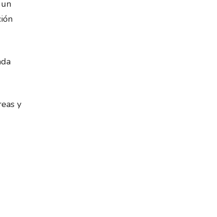
 un
ción
ada
reas y