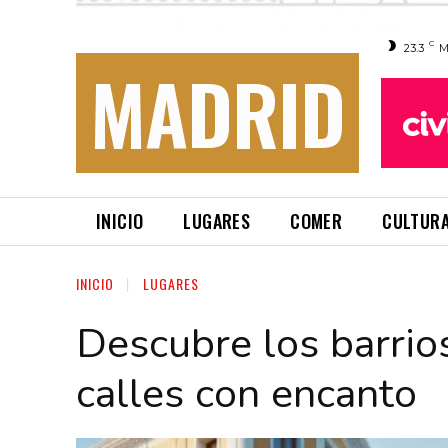
C
23.3
M
MADRID
INICIO
LUGARES
COMER
CULTUR
INICIO
LUGARES
Descubre los barrio
calles con encanto