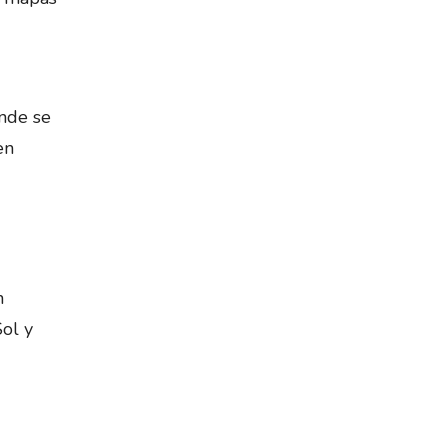
nde se
en
n
Sol y