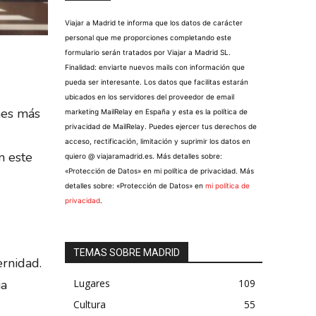
Viajar a Madrid te informa que los datos de carácter
personal que me proporciones completando este
formulario serán tratados por Viajar a Madrid SL.
Finalidad: enviarte nuevos mails con información que
pueda ser interesante. Los datos que facilitas estarán
ubicados en los servidores del proveedor de email
ones más
marketing MailRelay en España y esta es la política de
privacidad de MailRelay. Puedes ejercer tus derechos de
acceso, rectificación, limitación y suprimir los datos en
n este
quiero @ viajaramadrid.es. Más detalles sobre:
«Protección de Datos» en mi política de privacidad. Más
detalles sobre: «Protección de Datos» en
mi política de
privacidad
.
TEMAS SOBRE MADRID
ernidad.
Lugares
109
ia
Cultura
55