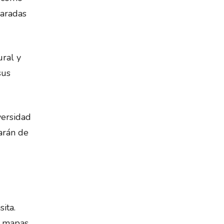
paradas
ural y
sus
versidad
arán de
ita.
r mapas