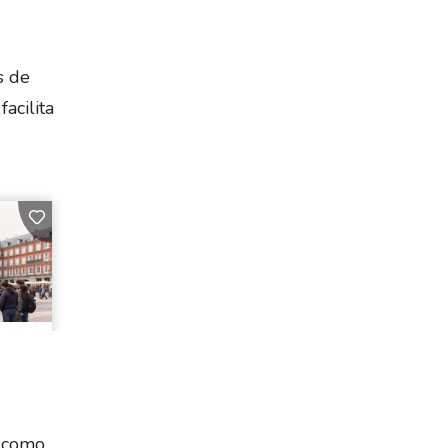
s de
acilita
s como