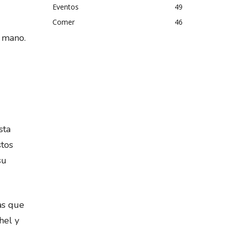
Eventos
49
Comer
46
a mano.
sta
stos
su
ras que
hel y