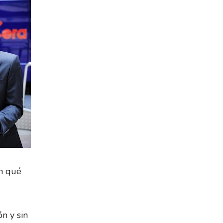
en qué
n y sin