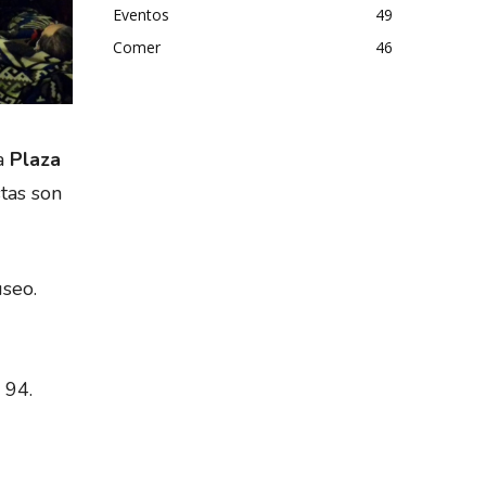
Eventos
49
Comer
46
la
Plaza
stas son
useo.
, 94.