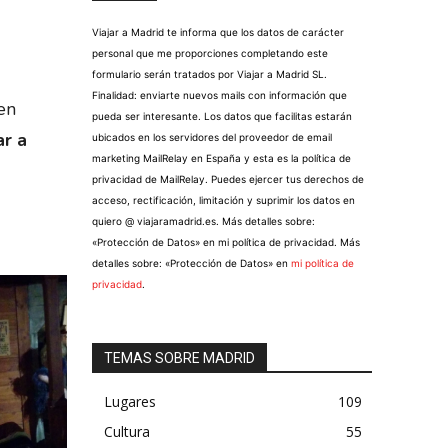
Viajar a Madrid te informa que los datos de carácter
personal que me proporciones completando este
formulario serán tratados por Viajar a Madrid SL.
Finalidad: enviarte nuevos mails con información que
en
pueda ser interesante. Los datos que facilitas estarán
ar a
ubicados en los servidores del proveedor de email
marketing MailRelay en España y esta es la política de
privacidad de MailRelay. Puedes ejercer tus derechos de
acceso, rectificación, limitación y suprimir los datos en
quiero @ viajaramadrid.es. Más detalles sobre:
«Protección de Datos» en mi política de privacidad. Más
detalles sobre: «Protección de Datos» en
mi política de
privacidad
.
TEMAS SOBRE MADRID
Lugares
109
Cultura
55