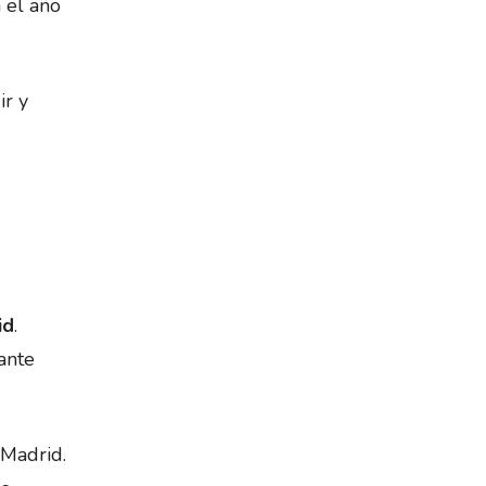
 el año
ir y
id
.
nante
Madrid.