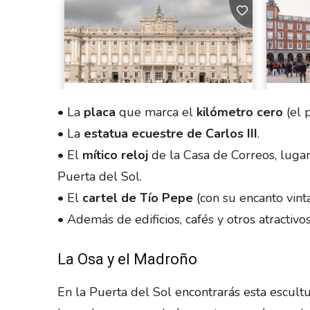
• La
placa
que marca el
kilómetro cero
(el 
• La
estatua ecuestre de Carlos III
.
• El
mítico reloj
de la Casa de Correos, luga
Puerta del Sol.
• El
cartel de Tío Pepe
(con su encanto vint
• Además de edificios, cafés y otros atracti
La Osa y el Madroño
En la Puerta del Sol encontrarás esta escult