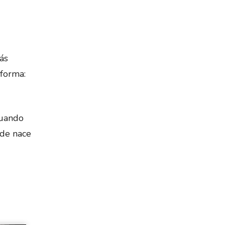
ás
 forma:
Cuando
nde nace