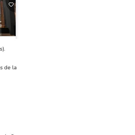
).
s de la