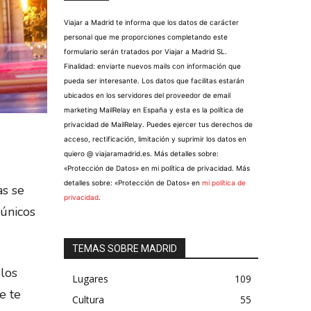
Viajar a Madrid te informa que los datos de carácter
personal que me proporciones completando este
formulario serán tratados por Viajar a Madrid SL.
Finalidad: enviarte nuevos mails con información que
pueda ser interesante. Los datos que facilitas estarán
ubicados en los servidores del proveedor de email
marketing MailRelay en España y esta es la política de
privacidad de MailRelay. Puedes ejercer tus derechos de
acceso, rectificación, limitación y suprimir los datos en
quiero @ viajaramadrid.es. Más detalles sobre:
«Protección de Datos» en mi política de privacidad. Más
detalles sobre: «Protección de Datos» en
mi política de
as se
privacidad
.
únicos
TEMAS SOBRE MADRID
 los
Lugares
109
e te
Cultura
55